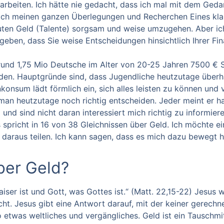
uarbeiten.
Ich hätte nie gedacht, dass ich mal mit dem Gedan
nach meinen ganzen Überlegungen und Recherchen Eines klar
ten Geld (Talente) sorgsam und weise umzugehen. Aber ich
ben, dass Sie weise Entscheidungen hinsichtlich Ihrer Fin
rund 1,75 Mio Deutsche im Alter von 20-25 Jahren 7500 €
eden.
Hauptgründe sind, dass Jugendliche heutzutage überh
nsum lädt förmlich ein, sich alles leisten zu können und vi
 man heutzutage noch richtig entscheiden. Jeder meint er 
und sind nicht daran interessiert mich richtig zu informiere
spricht in 16 von 38 Gleichnissen über Geld.
Ich möchte ei
 daraus teilen. Ich kann sagen, dass es mich dazu bewegt 
ber Geld?
ser ist und Gott, was Gottes ist.“ (Matt. 22,15-22) Jesus 
ucht. Jesus gibt eine Antwort darauf, mit der keiner gerechn
 etwas weltliches und vergängliches. Geld ist ein Tauschmit