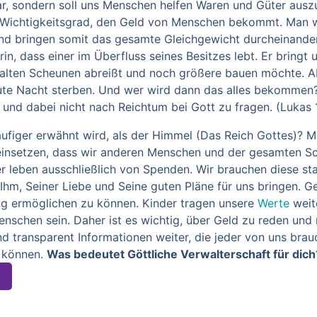
ar, sondern soll uns Menschen helfen Waren und Güter ausz
r Wichtigkeitsgrad, den Geld von Menschen bekommt. Man w
nd bringen somit das gesamte Gleichgewicht durcheinander
in, dass einer im Überfluss seines Besitzes lebt. Er bringt
 alten Scheunen abreißt und noch größere bauen möchte. A
te Nacht sterben. Und wer wird dann das alles bekommen?´ 
und dabei nicht nach Reichtum bei Gott zu fragen. (Lukas 
äufiger erwähnt wird, als der Himmel (Das Reich
Gottes)?
M
 einsetzen, dass wir anderen Menschen und der gesamten S
 leben ausschließlich von Spenden. Wir brauchen diese sta
m, Seiner Liebe und Seine guten Pläne für uns bringen.
Ge
ung
ermöglichen zu können. Kinder tragen unsere
Werte
weit
enschen sein.
Daher ist es wichtig, über Geld zu reden und
nd transparent Informationen weiter, die jeder von uns bra
u können.
Was bedeutet Göttliche Verwalterschaft für dich